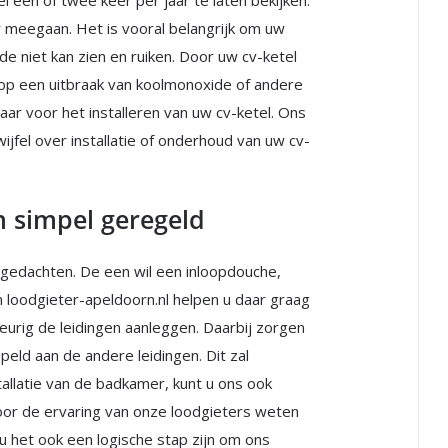
l een of twee keer per jaar te laten bekijken.
ar meegaan. Het is vooral belangrijk om uw
e niet kan zien en ruiken. Door uw cv-ketel
op een uitbraak van koolmonoxide of andere
baar voor het installeren van uw cv-ketel. Ons
ijfel over installatie of onderhoud van uw cv-
n simpel geregeld
gedachten. De een wil een inloopdouche,
van loodgieter-apeldoorn.nl helpen u daar graag
wkeurig de leidingen aanleggen. Daarbij zorgen
eld aan de andere leidingen. Dit zal
llatie van de badkamer, kunt u ons ook
Door de ervaring van onze loodgieters weten
ou het ook een logische stap zijn om ons