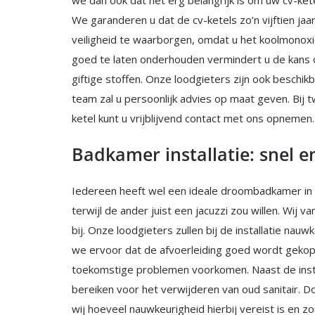
we dan ook dat het erg belangrijk is om uw cv-kete
We garanderen u dat de cv-ketels zo’n vijftien ja
veiligheid te waarborgen, omdat u het koolmonoxid
goed te laten onderhouden vermindert u de kans 
giftige stoffen. Onze loodgieters zijn ook beschik
team zal u persoonlijk advies op maat geven. Bij tw
ketel kunt u vrijblijvend contact met ons opnemen.
Badkamer installatie: snel e
Iedereen heeft wel een ideale droombadkamer in 
terwijl de ander juist een jacuzzi zou willen. Wij 
bij. Onze loodgieters zullen bij de installatie nau
we ervoor dat de afvoerleiding goed wordt gekopp
toekomstige problemen voorkomen. Naast de insta
bereiken voor het verwijderen van oud sanitair. 
wij hoeveel nauwkeurigheid hierbij vereist is en z