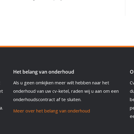
Het belang van onderhoud
O
t
Als u geen omkijken meer wilt hebben naar het
C
et
onderhoud van uw cv-ketel, raden wij u aan om een
du
onderhoudscontract af te sluiten.
b
a.
pe
Meer over het belang van onderhoud
e